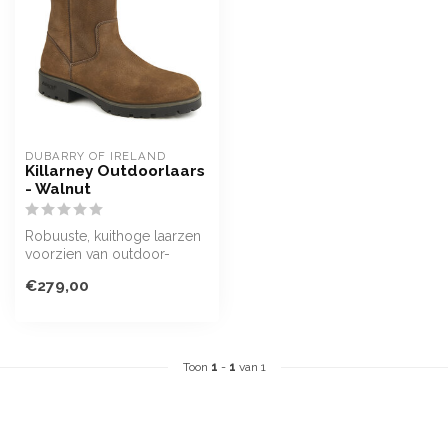
DUBARRY OF IRELAND
Killarney Outdoorlaars
- Walnut
Robuuste, kuithoge laarzen
voorzien van outdoor-
technologie en modieuze
€279,00
hakzool,...
Toon
1
-
1
van 1