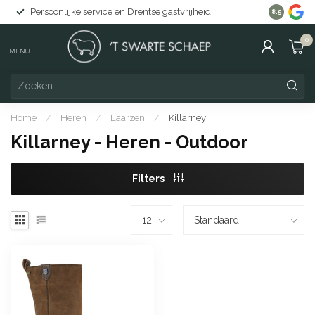
Persoonlijke service en Drentse gastvrijheid!
Gratis lev
8.5
0
MENU
Home
/
Heren
/
Laarzen
/
Killarney
Killarney - Heren - Outdoor
Filters