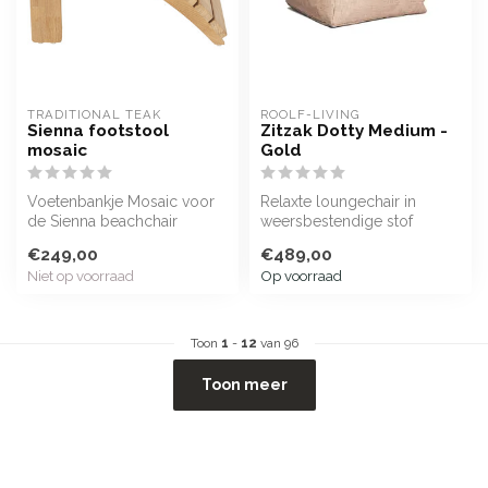
TRADITIONAL TEAK
ROOLF-LIVING
Sienna footstool
Zitzak Dotty Medium -
mosaic
Gold
Voetenbankje Mosaic voor
Relaxte loungechair in
de Sienna beachchair
weersbestendige stof
Mosaic
€249,00
€489,00
Niet op voorraad
Op voorraad
Toon
1
-
12
van 96
Toon meer