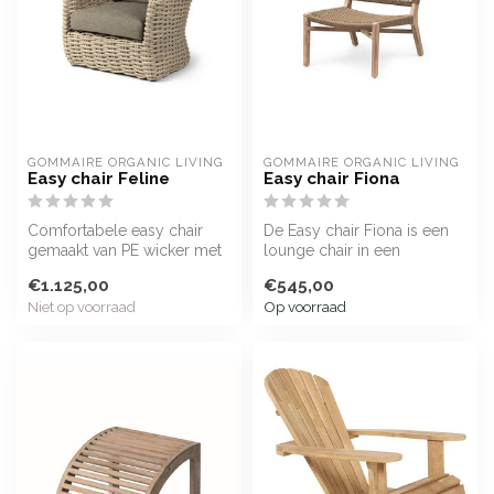
GOMMAIRE ORGANIC LIVING
GOMMAIRE ORGANIC LIVING
Easy chair Feline
Easy chair Fiona
Comfortabele easy chair
De Easy chair Fiona is een
gemaakt van PE wicker met
lounge chair in een
een hoogwaardige outdoor
combinatie van Teak Natural
€1.125,00
€545,00
kusse...
Grey ...
Niet op voorraad
Op voorraad