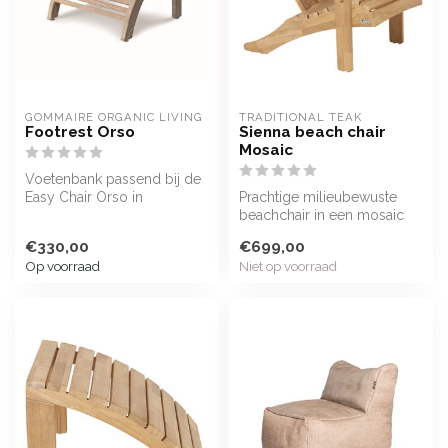
GOMMAIRE ORGANIC LIVING
TRADITIONAL TEAK
Footrest Orso
Sienna beach chair
Mosaic
Voetenbank passend bij de
Easy Chair Orso in
Prachtige milieubewuste
reclaimed teak met grijs
beachchair in een mosaic
patina
uitvoering, gemaakt van
€330,00
€699,00
blokjes...
Op voorraad
Niet op voorraad