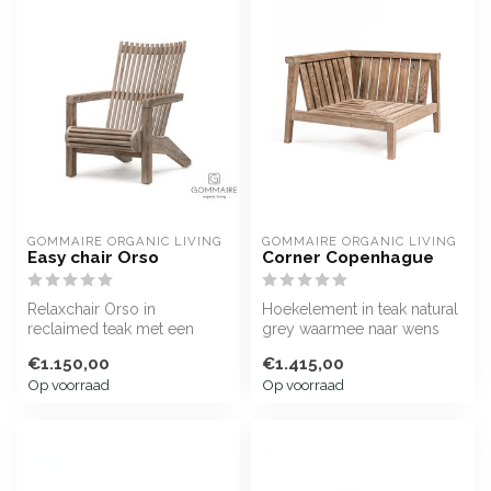
GOMMAIRE ORGANIC LIVING
GOMMAIRE ORGANIC LIVING
Easy chair Orso
Corner Copenhague
Relaxchair Orso in
Hoekelement in teak natural
reclaimed teak met een
grey waarmee naar wens
mooi vergrijsd patina
een Copenhague
€1.150,00
€1.415,00
loungebank sam...
Op voorraad
Op voorraad