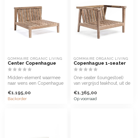
GOMMAIRE ORGANIC LIVING
GOMMAIRE ORGANIC LIVING
Center Copenhague
Copenhague 1-seater
Midden-element waarmee
One-seater (loungestoel)
naar wens een Copenhague
van vergrijsd teakhout, uit de
loungebank samengesteld
Copenhague collectie van...
€1.195,00
€1.365,00
kan word...
Backorder
Op voorraad