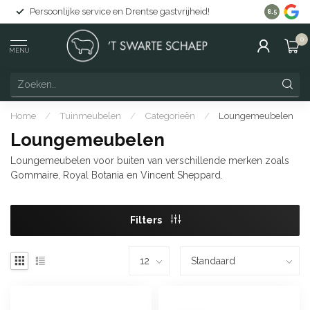
Gratis levering in Nederland vanaf €150
8.5
0
MENU
Home
/
Tuinmeubelen
/
Categorieën
/
Loungemeubelen
Loungemeubelen
Loungemeubelen voor buiten van verschillende merken zoals
Gommaire, Royal Botania en Vincent Sheppard.
Filters