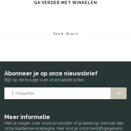
GA VERDER MET WINKELEN
Toon
1
-
0
van 0
Abonneer je op onze nieuwsbrief
Blijf op de hoogte over onze laatste acties
Meer informatie
Heb je vragen over onze producten of je aankoop, bezoek dan
onze klantenservicepagina. Hier vind je onze bedrijfsgegevens,