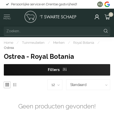
Persoonlijke service en Drentse gastvrijheid!
Gratis lev
8.5
0
MENU
Home
/
Tuinmeubelen
/
Merken
/
Royal Botania
/
Ostrea
Ostrea - Royal Botania
Filters
Geen producten gevonden!