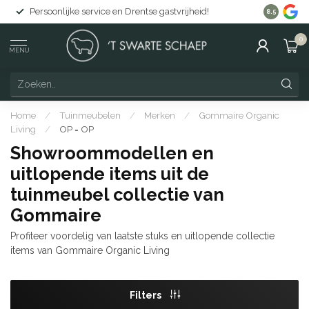
Persoonlijke service en Drentse gastvrijheid!
Gratis lever
8.5
0
MENU
Home
/
Tuinmeubelen
/
Merken
/
Gommaire Organic
Living
/
OP = OP
Showroommodellen en
uitlopende items uit de
tuinmeubel collectie van
Gommaire
Profiteer voordelig van laatste stuks en uitlopende collectie
items van Gommaire Organic Living
Filters