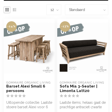
-14%
-13%
GOMMAIRE ORGANIC LIVING
GOMMAIRE ORGANIC LIVING
Barset Alexi Small 6
Sofa Mia 3-Seater |
persoons
Limonta Latt20
Uitlopende collectie. Laatste
Laatste items; helaas gaat de
stoere barset Alexi voor 6
prachtige antraciet-zwarte
personen in teak natura...
stof Limonta Latt20 uit...