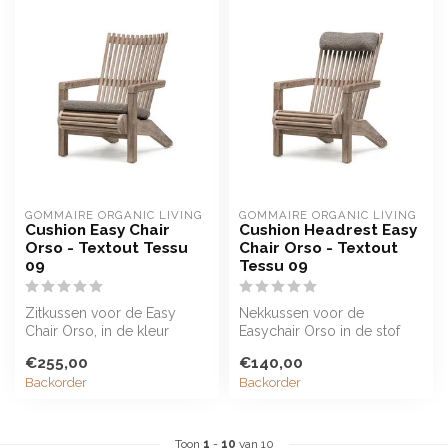
GOMMAIRE ORGANIC LIVING
GOMMAIRE ORGANIC LIVING
Cushion Easy Chair
Cushion Headrest Easy
Orso - Textout Tessu
Chair Orso - Textout
09
Tessu 09
Zitkussen voor de Easy
Nekkussen voor de
Chair Orso, in de kleur
Easychair Orso in de stof
Textout Tessu 09
Textout Tessu 09
€255,00
€140,00
Backorder
Backorder
Toon
1
-
10
van 10