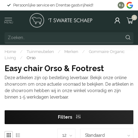
Persoonlijke service en Drentse gastvrijheid!
Gratis lev
8.5
0
MENU
Home
/
Tuinmeubelen
/
Merken
/
Gommaire Organic
Living
/
Orso
Easy chair Orso & Footrest
Deze artikelen zijn op bestelling leverbaar. Bekijk onze online
showroom om onze actuele voorraad te bekijken. De artikelen in
de showroom hebben wij in onze winkel voorradig en zijn
binnen 1-5 werkdagen leverbaar.
Filters