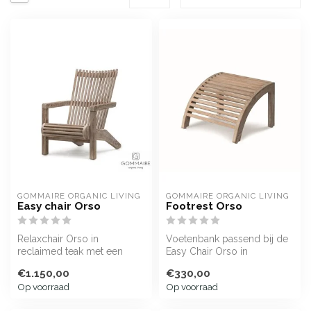
GOMMAIRE ORGANIC LIVING
GOMMAIRE ORGANIC LIVING
Easy chair Orso
Footrest Orso
Relaxchair Orso in
Voetenbank passend bij de
reclaimed teak met een
Easy Chair Orso in
mooi vergrijsd patina
reclaimed teak met grijs
€1.150,00
€330,00
patina
Op voorraad
Op voorraad