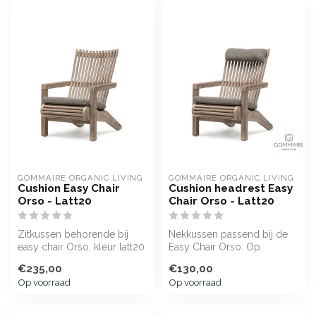
GOMMAIRE ORGANIC LIVING
GOMMAIRE ORGANIC LIVING
Cushion Easy Chair
Cushion headrest Easy
Orso - Latt20
Chair Orso - Latt20
Zitkussen behorende bij
Nekkussen passend bij de
easy chair Orso, kleur latt20
Easy Chair Orso. Op
voorraad in de kleur
€235,00
€130,00
Limonta Latt20...
Op voorraad
Op voorraad