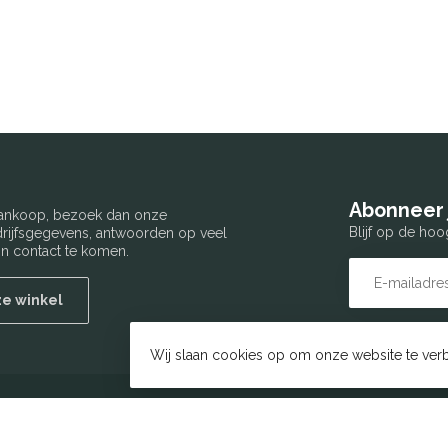
Abonneer 
 aankoop, bezoek dan onze
Blijf op de hoo
edrijfsgegevens, antwoorden op veel
n contact te komen.
ze winkel
Wij slaan cookies op om onze website te verb
tijden
Informatie