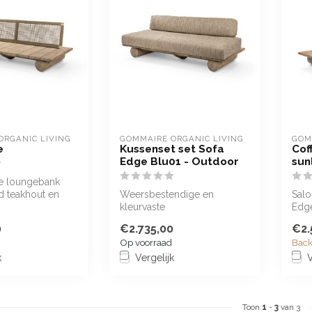
ORGANIC LIVING
GOMMAIRE ORGANIC LIVING
GOM
e
Kussenset set Sofa
Cof
Edge Blu01 - Outdoor
sun
de loungebank
sd teakhout en
Weersbestendige en
Salo
wicker in Antique
kleurvaste
Edge
wit/naturelkleurige
0
€2.735,00
€2.
kussenset voor de Sofa
Op voorraad
Back
Edge in...
k
Vergelijk
V
Toon
1
-
3
van 3