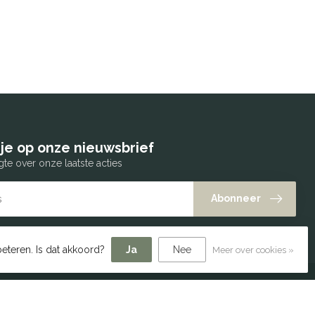
je op onze nieuwsbrief
gte over onze laatste acties
Abonneer
eteren. Is dat akkoord?
Ja
Nee
Meer over cookies »
Mijn account