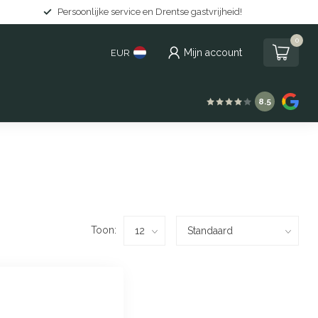
Persoonlijke service en Drentse gastvrijheid!
0
Mijn account
EUR
8.5
Toon: