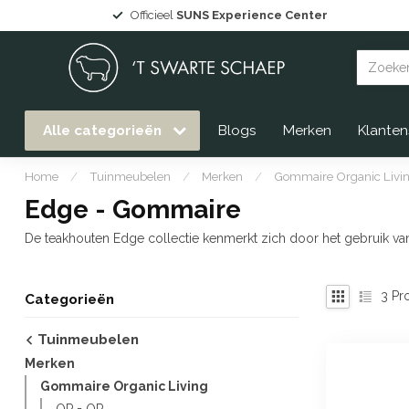
Officieel
SUNS Experience Center
Alle categorieën
Blogs
Merken
Klanten
Home
/
Tuinmeubelen
/
Merken
/
Gommaire Organic Livi
Edge - Gommaire
De teakhouten Edge collectie kenmerkt zich door het gebruik v
3
Pr
Categorieën
Tuinmeubelen
Merken
Gommaire Organic Living
OP = OP