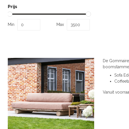
Prijs
Min
Max
De Gommaire E
boomstammen 
Sofa E
Coffeet
Vanuit voorraa