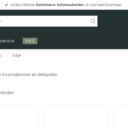
Grote collectie
Gommaire tuinmeubelen
uit voorraad leverbaar
service
SALE
ng
/
Edge
an boomstammen als tafelpoten.
oducten