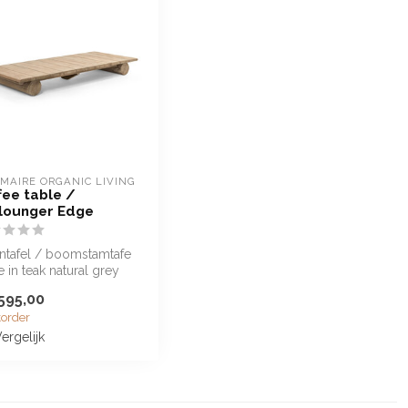
MAIRE ORGANIC LIVING
fee table /
lounger Edge
ntafel / boomstamtafe
 in teak natural grey
595,00
order
ergelijk