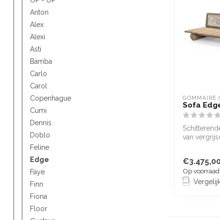
Anton
Alex
Alexi
Asti
Bamba
Carlo
Carol
GOMMAIRE 
Copenhague
Sofa Edg
Cumi
Dennis
Schitteren
Doblo
van vergrij
gevlochten 
Feline
W...
Edge
€3.475,0
Op voorraad
Faye
Vergelij
Finn
Fiona
Floor