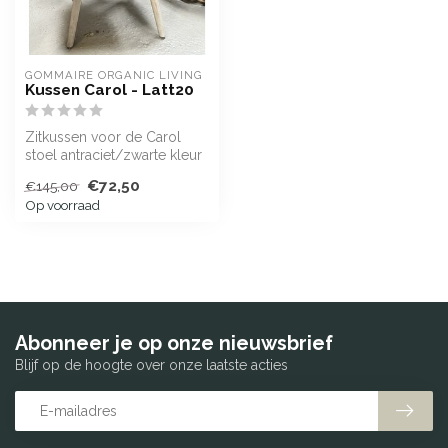
GOMMAIRE ORGANIC LIVING
Kussen Carol - Latt20
Zitkussen voor de Carol
stoel antraciet/zwarte kleur
(Latt20).
€72,50
€145,00
SHOWROOMMODELLEN:...
Op voorraad
Abonneer je op onze nieuwsbrief
Blijf op de hoogte over onze laatste acties