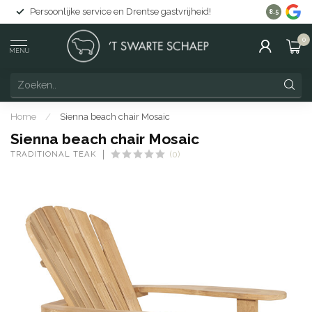
Persoonlijke service en Drentse gastvrijheid!
Gratis lev
8.5
0
MENU
Home
/
Sienna beach chair Mosaic
Sienna beach chair Mosaic
TRADITIONAL TEAK
(0)