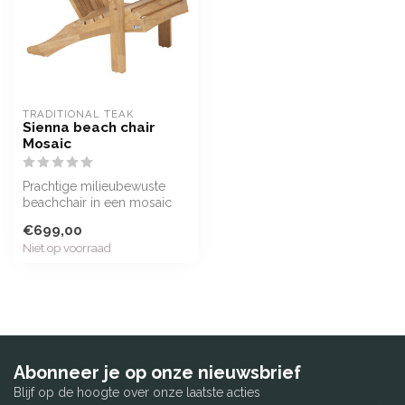
TRADITIONAL TEAK
Sienna beach chair
Mosaic
Prachtige milieubewuste
beachchair in een mosaic
uitvoering, gemaakt van
€699,00
blokjes...
Niet op voorraad
Abonneer je op onze nieuwsbrief
Blijf op de hoogte over onze laatste acties