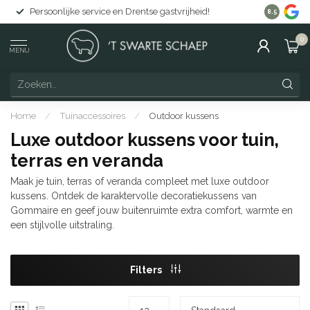
Gratis levering in Nederland vanaf €150
8.5
0
MENU
Home
/
Tuinaccessoires
/
Outdoor kussens
Luxe outdoor kussens voor tuin,
terras en veranda
Maak je tuin, terras of veranda compleet met luxe outdoor
kussens. Ontdek de karaktervolle decoratiekussens van
Gommaire en geef jouw buitenruimte extra comfort, warmte en
een stijlvolle uitstraling.
Filters