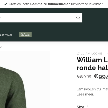
Persoonlijke service en Drentse gastvrijheid!
service
SALE
e
WILLIAM LOCKIE
William L
ronde ha
€99,
€169,95
Lamswollen trui me
Lees meer
.
Size:
*