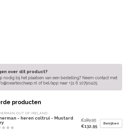
gen over dit product?
lp nodig bij het plaatsen van een bestelling? Neem contact met
nfo@swarteschaep.nl
of bel/app naar +31 6 10790425.
rde producten
HERMAN OUT OF IRELAND
herman - heren coltrui - Mustard
€189,95
ey
Bekijken
€132,95