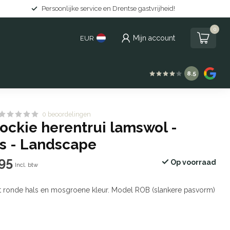
Gratis levering in Nederland vanaf €150
0
Mijn account
EUR
8.5
0 beoordelingen
ockie herentrui lamswol -
ls - Landscape
95
Op voorraad
Incl. btw
t ronde hals en mosgroene kleur. Model ROB (slankere pasvorm)