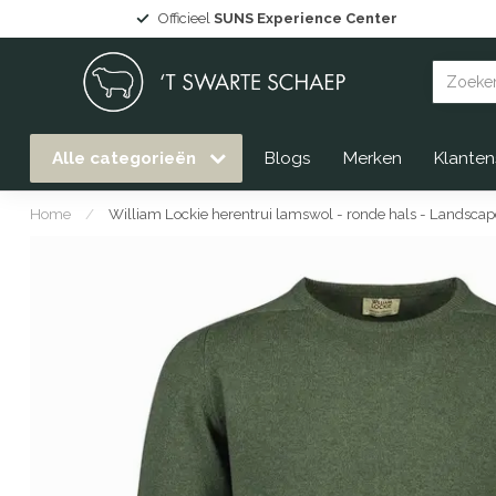
Grote collectie
Gommaire tuinmeubelen
uit voorraad leverbaar
Alle categorieën
Blogs
Merken
Klanten
Home
/
William Lockie herentrui lamswol - ronde hals - Landscap