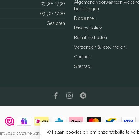
Algemene voorwaarden websh
09.30- 17.30
bestellingen
09.30- 17.00
Disclaimer
Gesloten
Privacy Policy
Betaalmethoden
Verzenden & retourneren
Contact
Sitemap
Wij slaan cookies op om onze website te verb
ht 2026 't Swarte Schaep
- Powered by
Lightspeed
-
Lightspeed design
by
Dyv