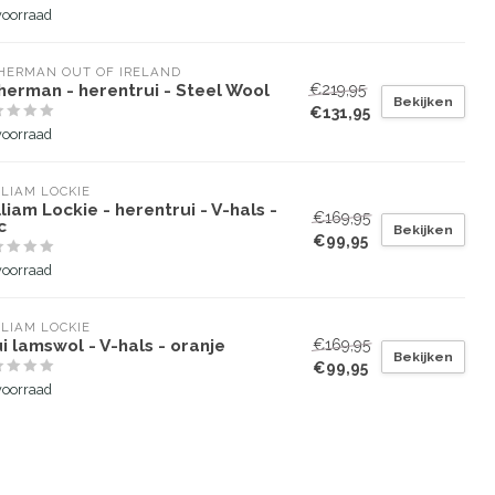
voorraad
HERMAN OUT OF IRELAND
herman - herentrui - Steel Wool
€219,95
Bekijken
€131,95
voorraad
LIAM LOCKIE
liam Lockie - herentrui - V-hals -
€169,95
c
Bekijken
€99,95
voorraad
LIAM LOCKIE
i lamswol - V-hals - oranje
€169,95
Bekijken
€99,95
voorraad