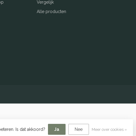
op
Vergelijk
Alle producten
eteren. Is dat akkoord?
Ja
Nee
Meer over cookies »
elopment