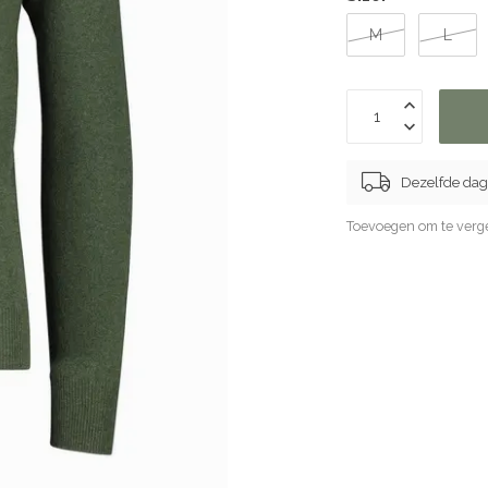
M
L
Dezelfde dag
Toevoegen om te verge