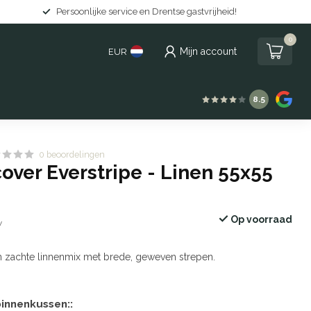
Gratis levering in Nederland vanaf €150
0
Mijn account
EUR
8.5
0 beoordelingen
over Everstripe - Linen 55x55
Op voorraad
w
 zachte linnenmix met brede, geweven strepen.
innenkussen::