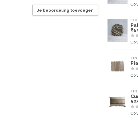
Op 
Je beoordeling toevoegen
CO
Pa
65
Op 
TIN
Pl
Op 
TIN
Cus
50
Op 