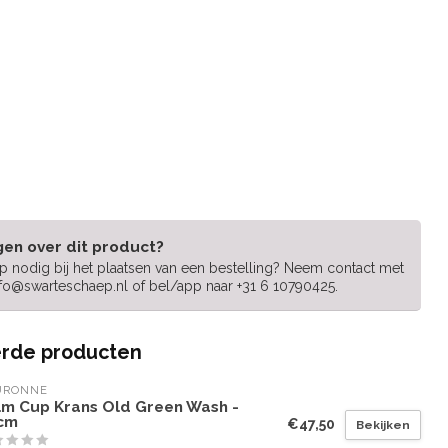
gen over dit product?
lp nodig bij het plaatsen van een bestelling? Neem contact met
nfo@swarteschaep.nl
of bel/app naar +31 6 10790425.
rde producten
URONNE
lm Cup Krans Old Green Wash -
cm
€47,50
Bekijken