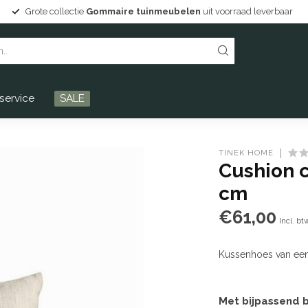
everbaar
Persoonlijke service en Drentse gastvrijheid!
service
SALE
TINEK HOME
Cushion c
cm
€61,00
Incl. bt
Kussenhoes van een
Met bijpassend b