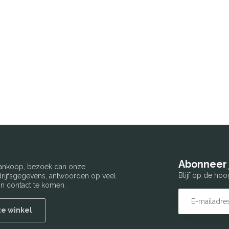
Abonneer 
 aankoop, bezoek dan onze
Blijf op de hoo
edrijfsgegevens, antwoorden op veel
n contact te komen.
ze winkel