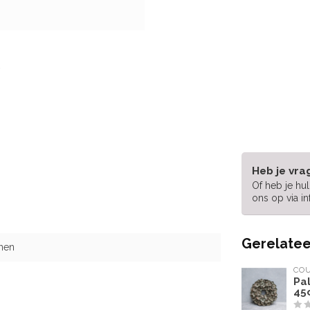
Heb je vra
Of heb je hu
ons op via
i
Gerelatee
inen
CO
Pa
45