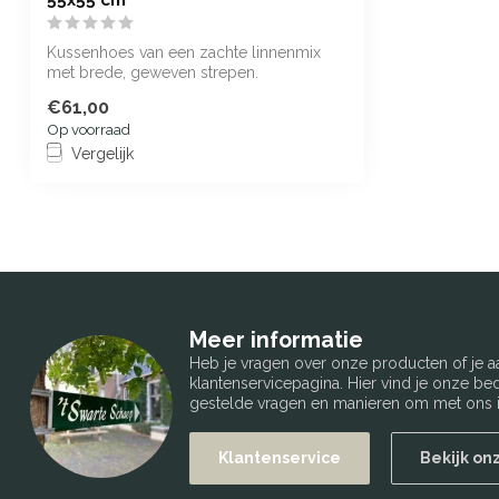
55x55 cm
Kussenhoes van een zachte linnenmix
met brede, geweven strepen.
€61,00
Op voorraad
Vergelijk
Meer informatie
Heb je vragen over onze producten of je
klantenservicepagina. Hier vind je onze b
gestelde vragen en manieren om met ons i
Klantenservice
Bekijk on