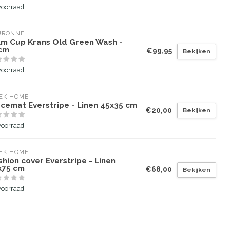
voorraad
URONNE
lm Cup Krans Old Green Wash -
cm
€99,95
Bekijken
voorraad
EK HOME
acemat Everstripe - Linen 45x35 cm
€20,00
Bekijken
voorraad
EK HOME
hion cover Everstripe - Linen
x75 cm
€68,00
Bekijken
voorraad