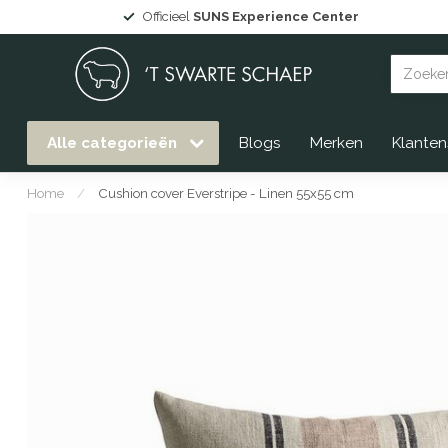
Grote collectie
Gommaire tuinmeubelen
uit voorraad l
Alle categorieën
Blogs
Merken
Klanten
Home
/
Cushion cover Everstripe - Linen 55x55 cm