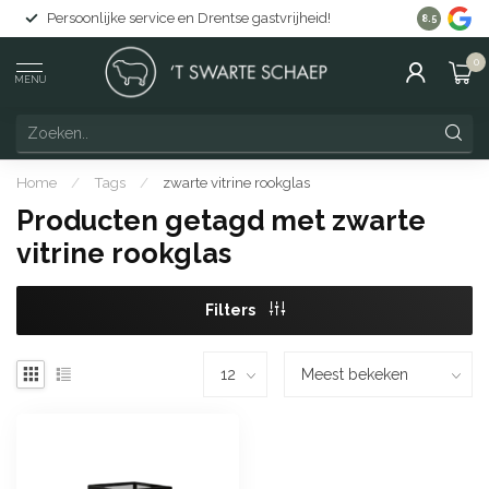
Persoonlijke service en Drentse gastvrijheid!
Gratis lev
8.5
0
MENU
Home
/
Tags
/
zwarte vitrine rookglas
Producten getagd met zwarte
vitrine rookglas
Filters