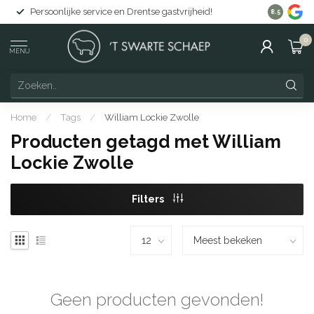
Persoonlijke service en Drentse gastvrijheid!
Gratis lev
8.5
0
MENU
Home
/
Tags
/
William Lockie Zwolle
Producten getagd met William
Lockie Zwolle
Filters
Geen producten gevonden!