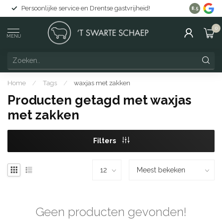
Persoonlijke service en Drentse gastvrijheid!
Gratis lev
8.5
0
MENU
Home
/
Tags
/
waxjas met zakken
Producten getagd met waxjas
met zakken
Filters
Geen producten gevonden!