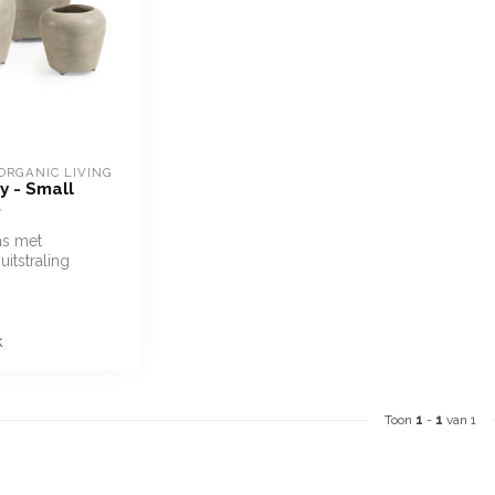
ORGANIC LIVING
y - Small
as met
uitstraling
k
Toon
1
-
1
van 1