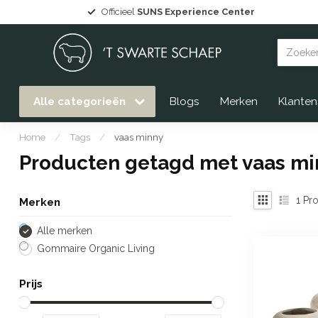
Officieel
SUNS Experience Center
Alle categorieën
Blogs
Merken
Klanten
Home
/
Tags
/
vaas minny
Producten getagd met vaas mi
1
Pro
Merken
Alle merken
Gommaire Organic Living
Prijs