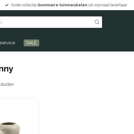
Grote collectie
Gommaire tuinmeubelen
uit voorraad leverbaar
service
SALE
nny
ducten