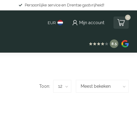
Persoonlijke service en Drentse gastvrijheid!
0
Mijn account
EUR
8.5
Toon: