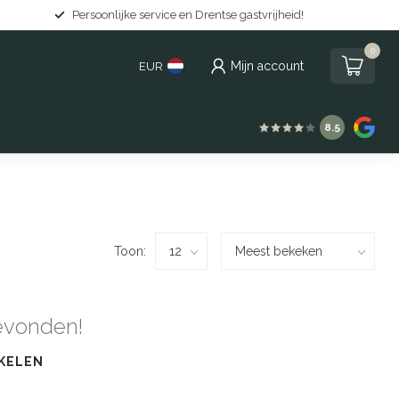
Persoonlijke service en Drentse gastvrijheid!
0
Mijn account
EUR
8.5
Toon:
evonden!
KELEN