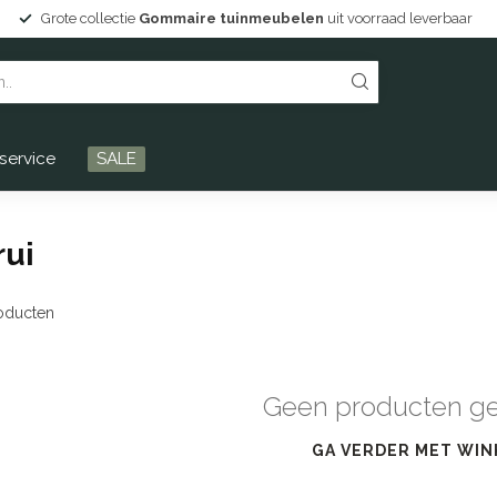
Grote collectie
Gommaire tuinmeubelen
uit voorraad leverbaar
service
SALE
rui
oducten
Geen producten g
GA VERDER MET WIN