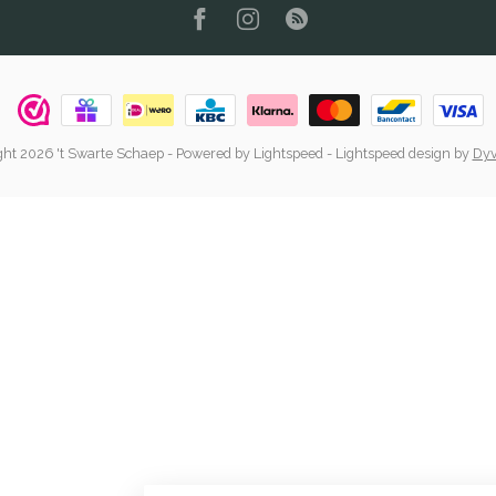
ht 2026 't Swarte Schaep
- Powered by
Lightspeed
-
Lightspeed design
by
Dyv