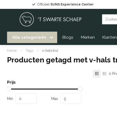
Officieel
SUNS Experience Center
Alle categorieën
Blogs
Merken
Klanten
Home
/
Tags
/
v-hals trui
Producten getagd met v-hals t
0
Pr
Prijs
Min
Max