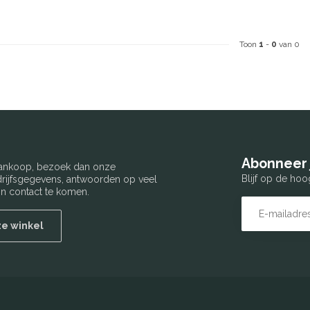
Toon
1
-
0
van 0
Abonneer 
 aankoop, bezoek dan onze
Blijf op de hoo
edrijfsgegevens, antwoorden op veel
n contact te komen.
ze winkel