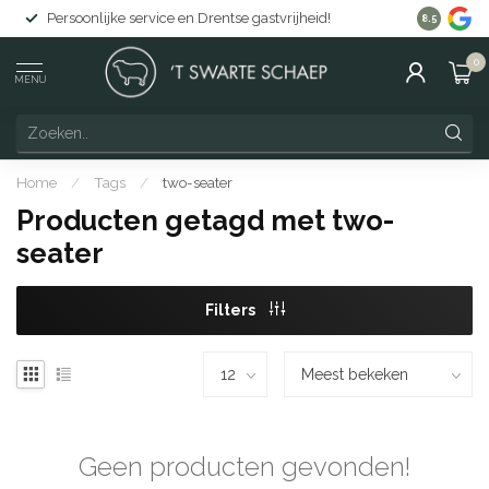
Persoonlijke service en Drentse gastvrijheid!
Gratis lev
8.5
0
MENU
Home
/
Tags
/
two-seater
Producten getagd met two-
seater
Filters
Geen producten gevonden!