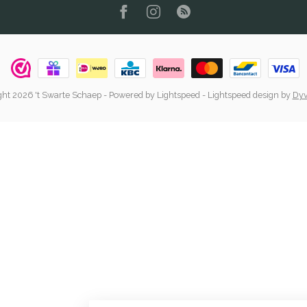
ht 2026 't Swarte Schaep
- Powered by
Lightspeed
-
Lightspeed design
by
Dyv