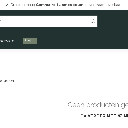
Grote collectie
Gommaire tuinmeubelen
uit voorraad leverbaar
service
SALE
oducten
Geen producten g
GA VERDER MET WIN