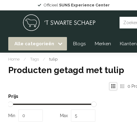
Officieel
SUNS Experience Center
Alle categorieën
Blogs
Merken
Klanten
Home
/
Tags
/
tulip
Producten getagd met tulip
0
Pr
Prijs
Min
Max