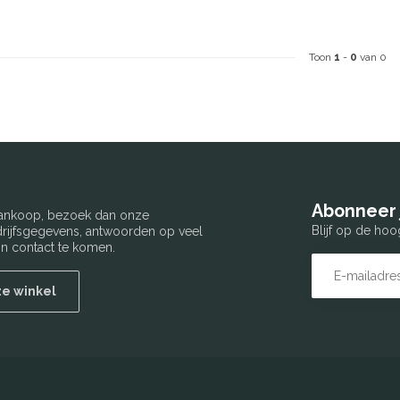
Toon
1
-
0
van 0
Abonneer 
 aankoop, bezoek dan onze
Blijf op de hoo
edrijfsgegevens, antwoorden op veel
n contact te komen.
ze winkel