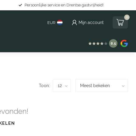
Persoonlijke service en Drentse gastvrijheid!
0
Mijn account
EUR
8.5
Toon:
evonden!
KELEN