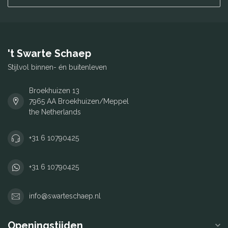
't Swarte Schaep
Stijlvol binnen- én buitenleven
Broekhuizen 13
7965 AA Broekhuizen/Meppel
the Netherlands
+31 6 10790425
+31 6 10790425
info@swarteschaep.nl
Openingstijden