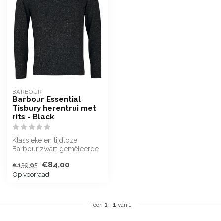
BARBOUR
Barbour Essential
Tisbury herentrui met
rits - Black
Klassieke en tijdloze
Barbour zwart gemêleerde
herentrui met halve
€84,00
€139,95
ritssluiting.
Op voorraad
Toon
1
-
1
van 1