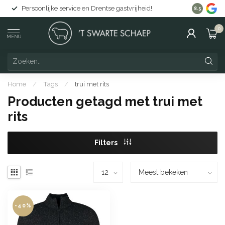
Persoonlijke service en Drentse gastvrijheid!
Gratis lev
8.5
0
MENU
Home
/
Tags
/
trui met rits
Producten getagd met trui met
rits
Filters
-40%