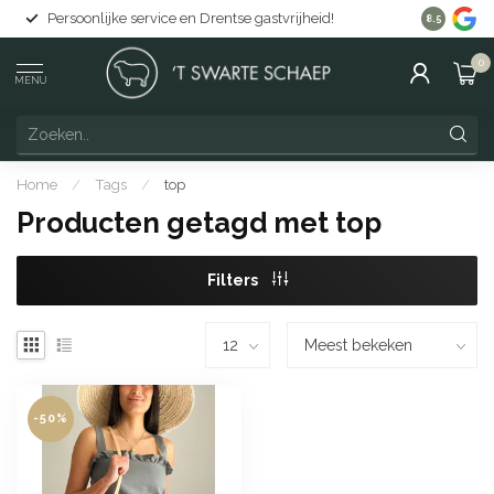
Persoonlijke service en Drentse gastvrijheid!
Gratis lev
8.5
0
MENU
Home
/
Tags
/
top
Producten getagd met top
Filters
-50%