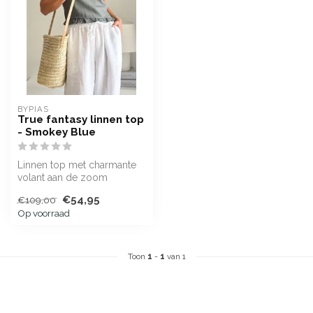
BYPIAS
True fantasy linnen top
- Smokey Blue
Linnen top met charmante
volant aan de zoom
€54,95
€109,00
Op voorraad
Toon
1
-
1
van 1