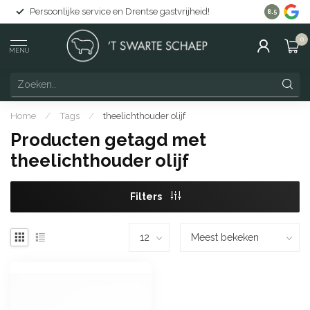
Persoonlijke service en Drentse gastvrijheid!
Gratis lev
8.5
0
MENU
Home
/
Tags
/
theelichthouder olijf
Producten getagd met
theelichthouder olijf
Filters