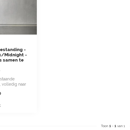
estanding -
k/Midnight -
s samen te
ijstaande
, volledig naar
te stellen
0
k
Toon
1
-
1
van 1