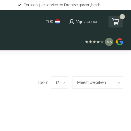
Persoonlijke service en Drentse gastvrijheid!
0
Mijn account
EUR
8.5
Toon: