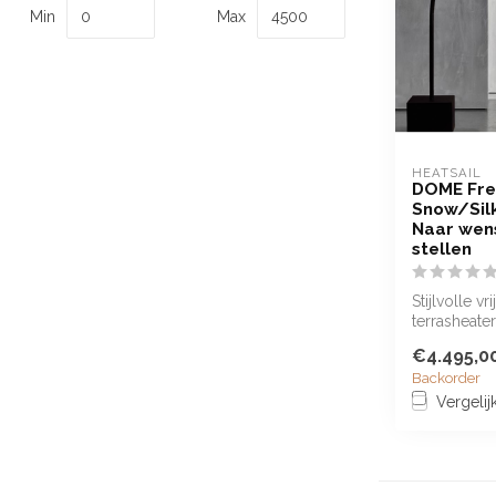
Min
Max
HEATSAIL
DOME Fre
Snow/Sil
Naar wen
stellen
Stijlvolle vr
terrasheater
wens samen 
€4.495,0
Backorder
Vergelij