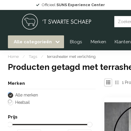
Officieel
SUNS Experience Center
Alle categorieën
Blogs
Merken
Klanten
Home
/
Tags
/
terrasheater met verlichting
Producten getagd met terrashe
1
Pro
Merken
Alle merken
Heatsail
Prijs