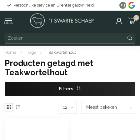
Persoonlijke service en Drentse gastvrijheid!
Gratis lev
8.5
0
MENU
Home
/
Tags
/
Teakwortelhout
Producten getagd met
Teakwortelhout
Filters