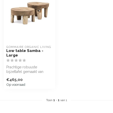
GOMMAIRE ORGANIC LIVING
Low table Samba -
Large
Prachtige robuuste
bijzettafel gemaakt van
teakroot; de wortels van de
€465,00
teakboom
Op voorraad
Toon
1
-
1
van 1