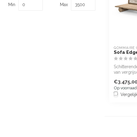
Min
Max
GOMMAIRE 
Sofa Edg
Schitteren
van vergrij
gevlochten 
€3.475,0
W...
Op voorraad
Vergelij