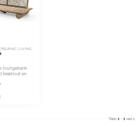
ORGANIC LIVING
e
de loungebank
sd teakhout en
wicker in Antique
0
k
Toon
1
-
1
van 1