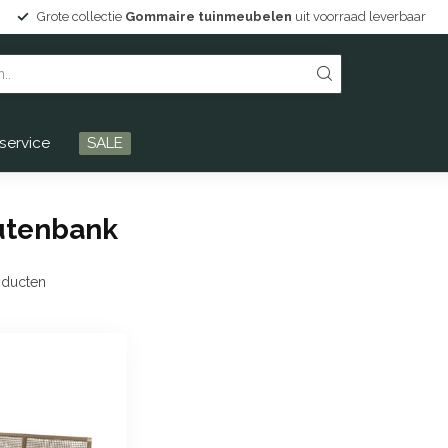
Grote collectie
Gommaire tuinmeubelen
uit voorraad leverbaar
service
SALE
utenbank
ducten