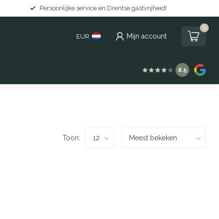
Persoonlijke service en Drentse gastvrijheid!
0
Mijn account
EUR
8.5
Toon: