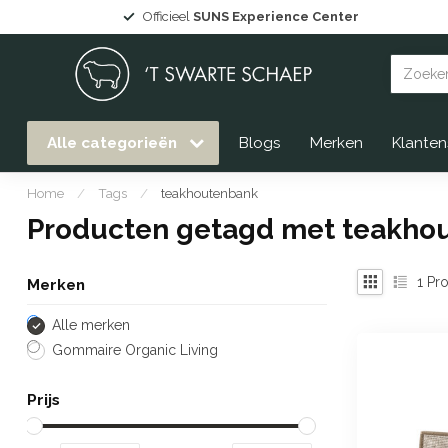
Officieel
SUNS Experience Center
Alle categorieën
Blogs
Merken
Klanten
Home
/
Tags
/
teakhoutenbank
Producten getagd met teakho
1
Pro
Merken
Alle merken
Gommaire Organic Living
Prijs