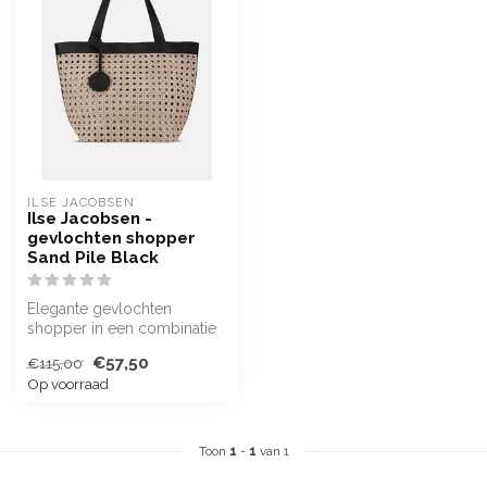
ILSE JACOBSEN
Ilse Jacobsen -
gevlochten shopper
Sand Pile Black
Elegante gevlochten
shopper in een combinatie
van zandkleur en zwart
€57,50
€115,00
Op voorraad
Toon
1
-
1
van 1