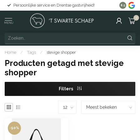
Persoonlijke service en Drentse gastvrijheid!
Gratis lev
8.5
0
MENU
Home
/
Tags
/
stevige shopper
Producten getagd met stevige
shopper
Filters
-50%