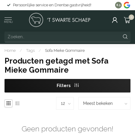
Persoonlijke service en Drentse gastvrijheid!
Gratis lev
8.5
0
MENU
Home
/
Tags
/
Sofa Mieke Gommaire
Producten getagd met Sofa
Mieke Gommaire
Filters
Geen producten gevonden!