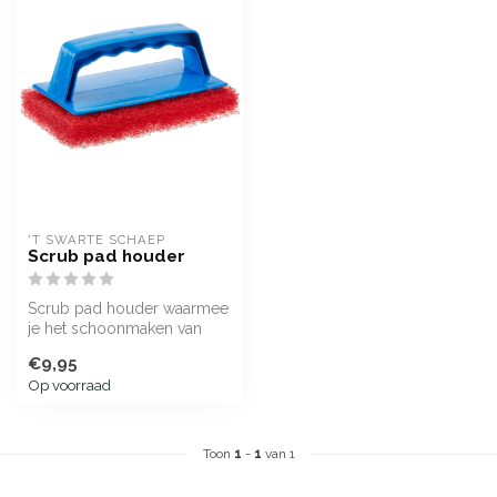
'T SWARTE SCHAEP
Scrub pad houder
Scrub pad houder waarmee
je het schoonmaken van
teakmeubelen
€9,95
vereenvoudigd.
Op voorraad
Toon
1
-
1
van 1