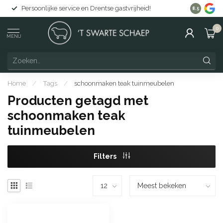
Persoonlijke service en Drentse gastvrijheid!
Gratis lev
8.5
0
MENU
Home
/
Tags
/
schoonmaken teak tuinmeubelen
Producten getagd met
schoonmaken teak
tuinmeubelen
Filters