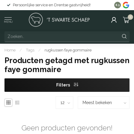
Persoonlijke service en Drentse gastvrijheid!
Gratis lev
8.5
0
MENU
Home
/
Tags
/
rugkussen faye gommaire
Producten getagd met rugkussen
faye gommaire
Filters
Geen producten gevonden!