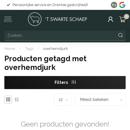
Persoonlijke service en Drentse gastvrijheid!
Gratis lev
8.5
0
MENU
Home
/
Tags
/
overhemdjurk
Producten getagd met
overhemdjurk
Filters
Geen producten gevonden!