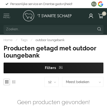
Persoonlijke service en Drentse gastvrijheid!
Gratis lev
8.5
0
MENU
Home
/
Tags
/
outdoor loungebank
Producten getagd met outdoor
loungebank
Filters
Geen producten gevonden!