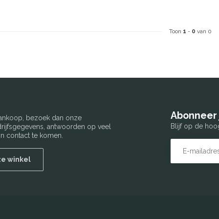
Toon
1
-
0
van 0
Abonneer 
 aankoop, bezoek dan onze
Blijf op de hoo
edrijfsgegevens, antwoorden op veel
n contact te komen.
ze winkel