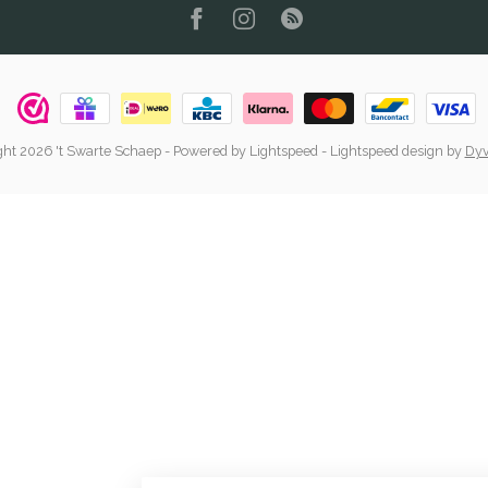
ht 2026 't Swarte Schaep
- Powered by
Lightspeed
-
Lightspeed design
by
Dyv