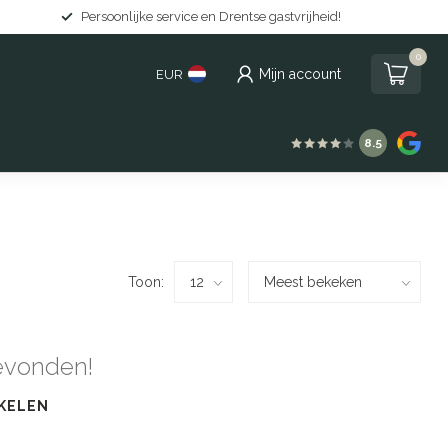
Persoonlijke service en Drentse gastvrijheid!
0
Mijn account
EUR
8.5
Toon:
evonden!
KELEN