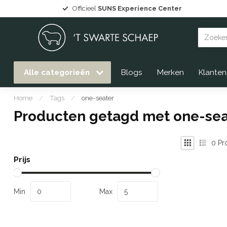
Officieel
SUNS Experience Center
Alle categorieën
Blogs
Merken
Klanten
Home
/
Tags
/
one-seater
Producten getagd met one-sea
0
Pr
Prijs
Min
Max