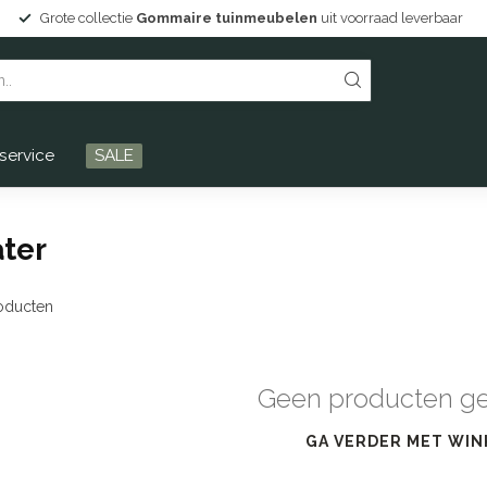
Grote collectie
Gommaire tuinmeubelen
uit voorraad leverbaar
service
SALE
ter
oducten
Geen producten g
GA VERDER MET WIN