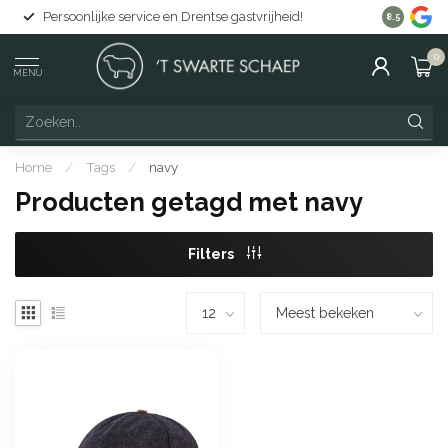
Persoonlijke service en Drentse gastvrijheid!
Gratis lev
8.5
0
MENU
Home
/
Tags
/
navy
Producten getagd met navy
Filters