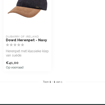
DUBARRY OF IRELAND
Dowd Herenpet - Navy
Herenpet met klassieke klep
van suède.
€41,00
Op voorraad
Toon
1
-
1
van 1