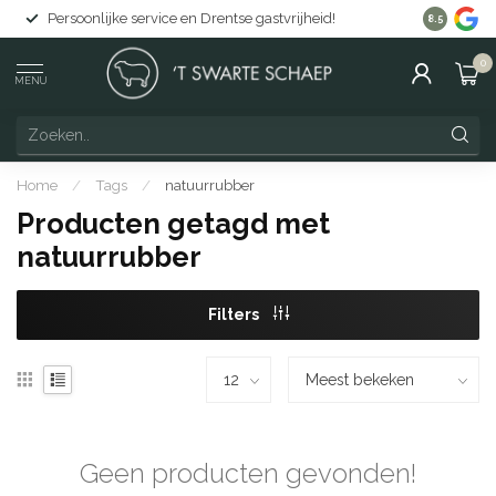
Persoonlijke service en Drentse gastvrijheid!
Gratis lev
8.5
0
MENU
Home
/
Tags
/
natuurrubber
Producten getagd met
natuurrubber
Filters
Geen producten gevonden!