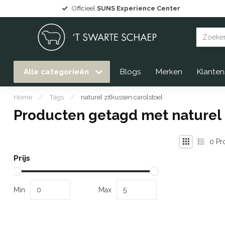
Officieel
SUNS Experience Center
Alle categorieën
Blogs
Merken
Klanten
Home
/
Tags
/
naturel zitkussen carolstoel
Producten getagd met naturel 
0
Pr
Prijs
Min
Max