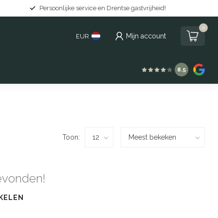
Persoonlijke service en Drentse gastvrijheid!
0
Mijn account
EUR
8.5
Toon:
evonden!
KELEN