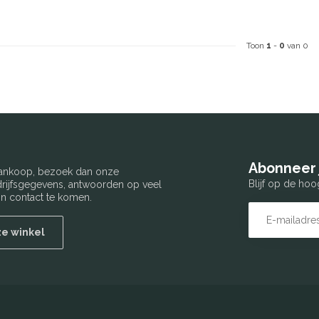
Toon
1
-
0
van 0
Abonneer 
 aankoop, bezoek dan onze
Blijf op de hoo
edrijfsgegevens, antwoorden op veel
n contact te komen.
ze winkel