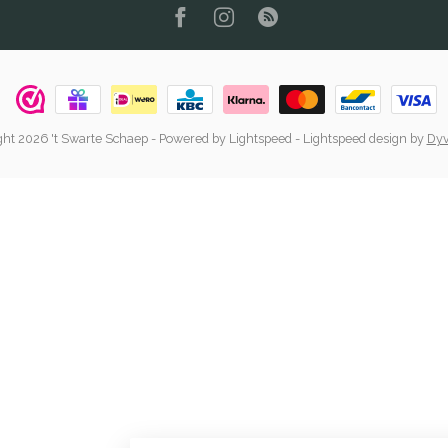
ht 2026 't Swarte Schaep
- Powered by
Lightspeed
-
Lightspeed design
by
Dyv