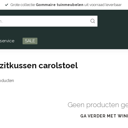
Grote collectie
Gommaire tuinmeubelen
uit voorraad leverbaar
service
SALE
zitkussen carolstoel
oducten
Geen producten g
GA VERDER MET WIN