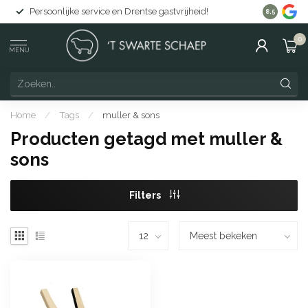
Persoonlijke service en Drentse gastvrijheid!
Gratis lev
8.5
0
MENU
Home
/
Tags
/
muller & sons
Producten getagd met muller &
sons
Filters