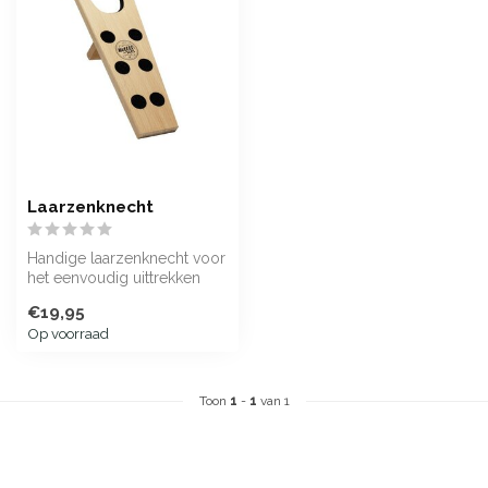
Laarzenknecht
Handige laarzenknecht voor
het eenvoudig uittrekken
van hoge Dubarry laarzen
€19,95
Op voorraad
Toon
1
-
1
van 1