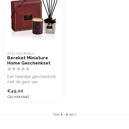
ATELIER REBUL
Bereket Miniature
Home Geschenkset
Een heerlijke geschenkset
met de geur van
granaatappel en subtiele
€49,00
tonen van kan...
Op voorraad
Toon
1
-
1
van 1