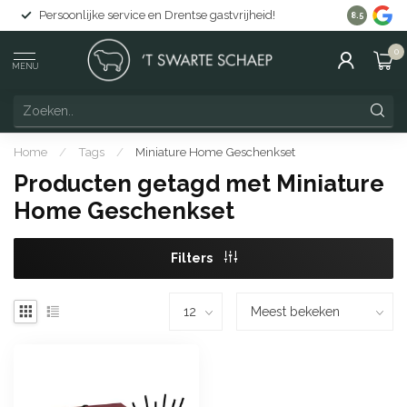
Persoonlijke service en Drentse gastvrijheid!
Gratis lev
8.5
0
MENU
Home
/
Tags
/
Miniature Home Geschenkset
Producten getagd met Miniature
Home Geschenkset
Filters