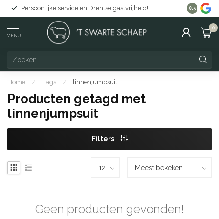
Persoonlijke service en Drentse gastvrijheid!
Gratis lev
8.5
0
MENU
Home
/
Tags
/
linnenjumpsuit
Producten getagd met
linnenjumpsuit
Filters
Geen producten gevonden!