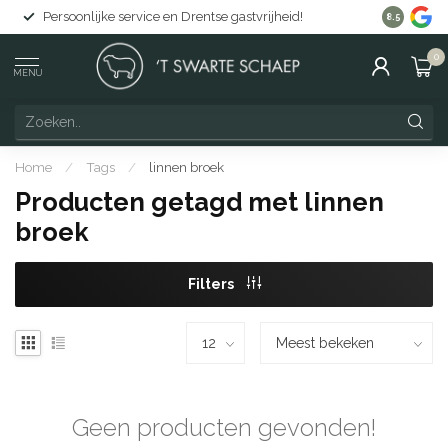
Persoonlijke service en Drentse gastvrijheid!
Gratis lev
8.5
0
MENU
Home
/
Tags
/
linnen broek
Producten getagd met linnen
broek
Filters
Geen producten gevonden!