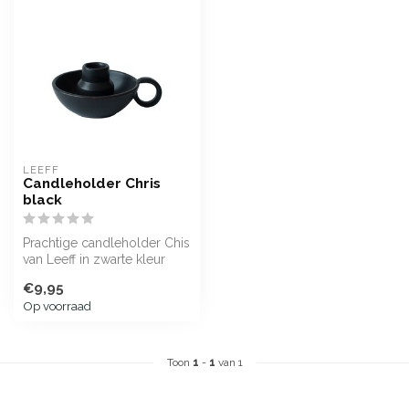
LEEFF
Candleholder Chris
black
Prachtige candleholder Chis
van Leeff in zwarte kleur
€9,95
Op voorraad
Toon
1
-
1
van 1