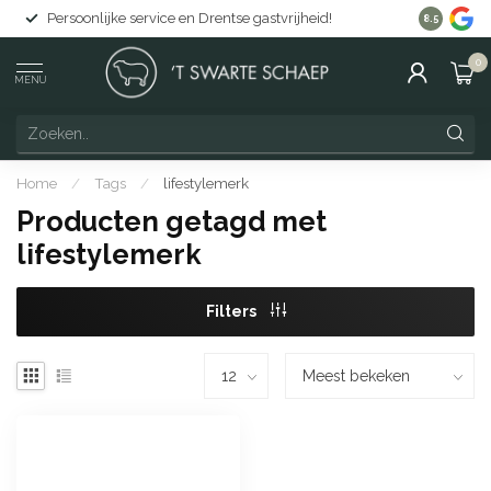
Persoonlijke service en Drentse gastvrijheid!
Gratis lev
8.5
0
MENU
Home
/
Tags
/
lifestylemerk
Producten getagd met
lifestylemerk
Filters