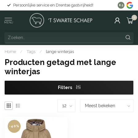
Persoonlijke service en Drentse gastvrijheid!
Gratis lev
8.5
0
MENU
Home
/
Tags
/
lange winterjas
Producten getagd met lange
winterjas
Filters
-40%