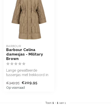
BARBOUR
Barbour Celina
damesjas - Military
Brown
Lange gewatteerde
tussenjas met trekkoord in
de taille en wijde 3/4 mouw
€209,95
€349,95
Op voorraad
Toon
1
-
1
van 1