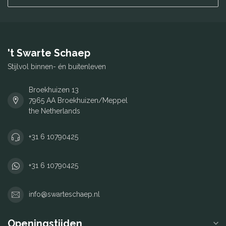
't Swarte Schaep
Stijlvol binnen- én buitenleven
Broekhuizen 13
7965 AA Broekhuizen/Meppel
the Netherlands
+31 6 10790425
+31 6 10790425
info@swarteschaep.nl
Openingstijden