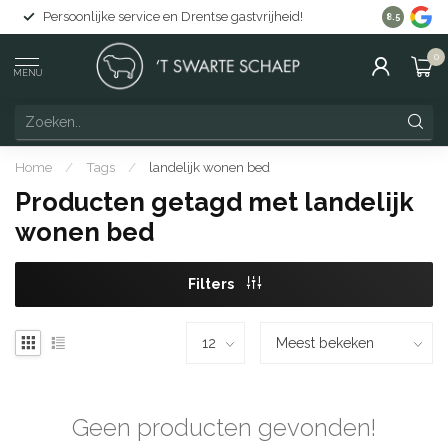
Persoonlijke service en Drentse gastvrijheid!
Gratis lev
8.5
0
MENU
Home
/
Tags
/
landelijk wonen bed
Producten getagd met landelijk
wonen bed
Filters
Geen producten gevonden!