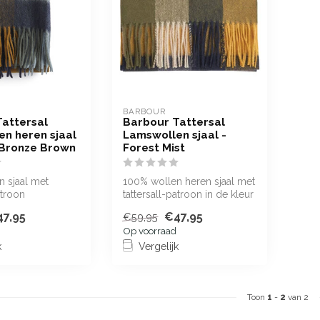
BARBOUR
attersal
Barbour Tattersal
n heren sjaal
Lamswollen sjaal -
/Bronze Brown
Forest Mist
 sjaal met
100% wollen heren sjaal met
atroon
tattersall-patroon in de kleur
Forest Mist
7,95
€47,95
€59,95
Op voorraad
k
Vergelijk
Toon
1
-
2
van 2