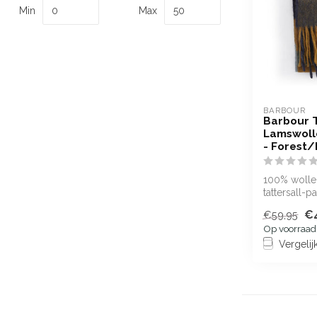
Min
Max
BARBOUR
Barbour T
Lamswolle
- Forest
100% wollen
tattersall-p
€4
€59,95
Op voorraad
Vergelij