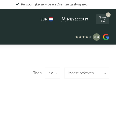
Persoonlijke service en Drentse gastvrijheid!
0
Mijn account
EUR
8.5
Toon: