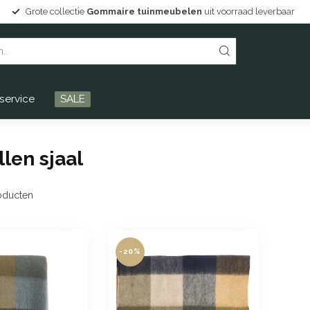
Grote collectie
Gommaire tuinmeubelen
uit voorraad leverbaar
service
SALE
len sjaal
oducten
-20%