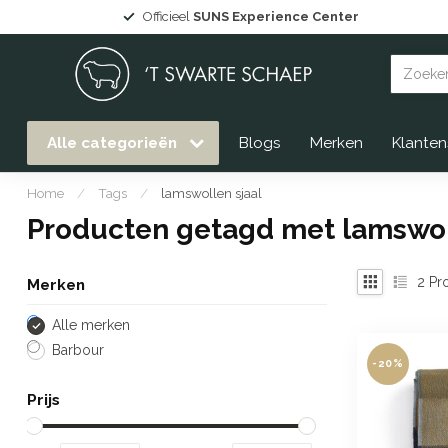
Officieel
SUNS Experience Center
Alle categorieën
Blogs
Merken
Klanten
Home
/
Tags
/
lamswollen sjaal
Producten getagd met lamswol
2
Pr
Merken
Alle merken
Barbour
-20%
Prijs