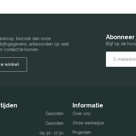
Abonneer 
 aankoop, bezoek dan onze
Blijf op de hoo
edrijfsgegevens, antwoorden op veel
n contact te komen.
ze winkel
tijden
Informatie
Gesloten
Over ons
Onze werkwijze
Gesloten
Projecten
09.30- 17.30