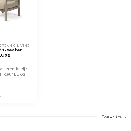
ORGANIC LIVING
 1-seater
BLU02
ehorende bij 1-
e, kleur Blu02
k
Toon
1
-
1
van 1