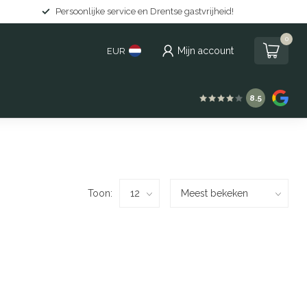
Persoonlijke service en Drentse gastvrijheid!
0
Mijn account
EUR
8.5
Toon: