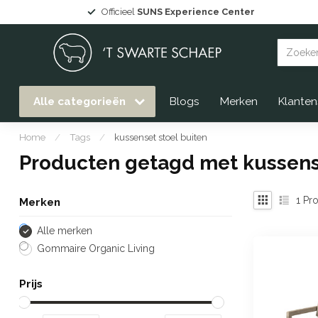
Officieel
SUNS Experience Center
Alle categorieën
Blogs
Merken
Klanten
Home
/
Tags
/
kussenset stoel buiten
Producten getagd met kussense
1
Pro
Merken
Alle merken
Gommaire Organic Living
Prijs