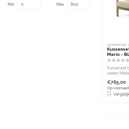
Min
Max
GOMMAIRE 
Kussenset
Mario - 
Kussenset b
seater Miek
€765,00
Op voorraad
Vergelij