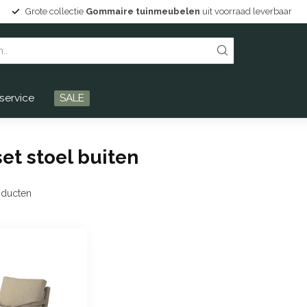
Grote collectie
Gommaire tuinmeubelen
uit voorraad leverbaar
service
SALE
t stoel buiten
ducten