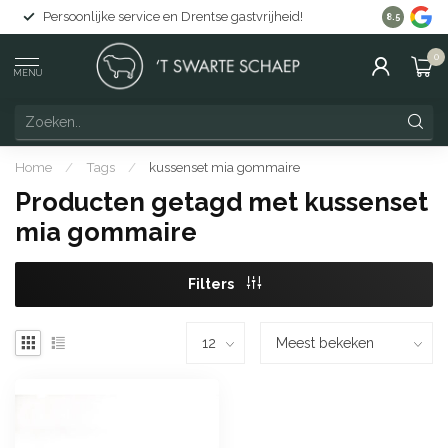
Persoonlijke service en Drentse gastvrijheid!
Gratis lev
8.5
0
MENU
Home
/
Tags
/
kussenset mia gommaire
Producten getagd met kussenset
mia gommaire
Filters