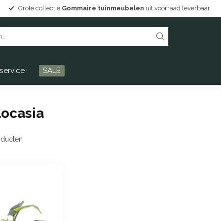
Grote collectie
Gommaire tuinmeubelen
uit voorraad leverbaar
service
SALE
locasia
ducten