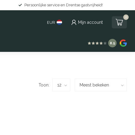
Persoonlijke service en Drentse gastvrijheid!
0
Mijn account
EUR
8.5
Toon: