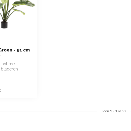
Groen - 91 cm
lant met
 bladeren
k
Toon
1
-
1
van 1