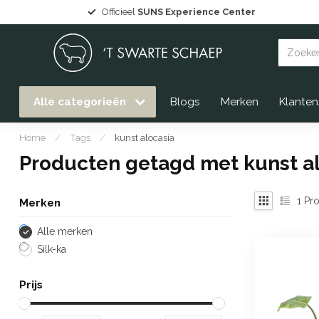
Officieel
SUNS Experience Center
Alle categorieën
Blogs
Merken
Klanten
Home
/
Tags
/
kunst alocasia
Producten getagd met kunst a
1
Pro
Merken
Alle merken
Silk-ka
Prijs