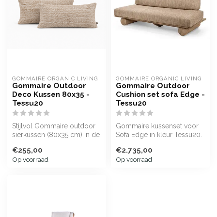
GOMMAIRE ORGANIC LIVING
GOMMAIRE ORGANIC LIVING
Gommaire Outdoor
Gommaire Outdoor
Deco Kussen 80x35 -
Cushion set sofa Edge -
Tessu20
Tessu20
Stijlvol Gommaire outdoor
Gommaire kussenset voor
sierkussen (80x35 cm) in de
Sofa Edge in kleur Tessu20.
kleur Tessu20. Waterafstot...
Waterafstotend, kleurvast
€255,00
€2.735,00
en...
Op voorraad
Op voorraad