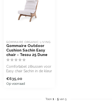
GOMMAIRE ORGANIC LIVING
Gommaire Outdoor
Cushion Sachin Easy
chair - Tessu 25 Dune
Comfortabel zitkussen voor
Easy chair Sachin in de kleur
Tessu 25 Dune. Waterafs...
€635,00
Op voorraad
Toon
1
-
5
van 5