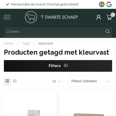
Persoonlijke service en Drentse gastvrijheid!
Gratis lev
8.5
0
MENU
Home
/
Tags
/
kleurvast
Producten getagd met kleurvast
Filters