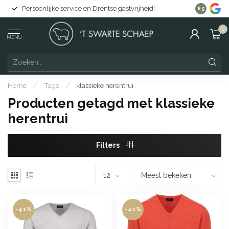
Persoonlijke service en Drentse gastvrijheid!
Gratis lev
8.5
0
MENU
Home
/
Tags
/
klassieke herentrui
Producten getagd met klassieke
herentrui
Filters
-41%
-41%