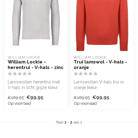
WILLIAM LOCKIE
WILLIAM LOCKIE
William Lockie -
Trui lamswol - V-hals -
herentrui - V-hals - zinc
oranje
Lamswollen herentrui met
Lamswollen V-hals trui in
V-hals in licht grijze kleur
oranje kleur
("zinc") en klassieke "Dut...
€99,95
€99,95
€169,95
€169,95
Op voorraad
Op voorraad
Toon
1
-
2
van 2