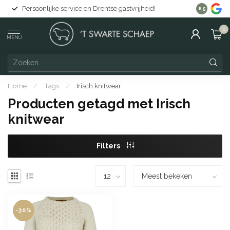
Persoonlijke service en Drentse gastvrijheid!
Gratis lev
8.5
0
MENU
Home
/
Tags
/
Irisch knitwear
Producten getagd met Irisch
knitwear
Filters
-30%