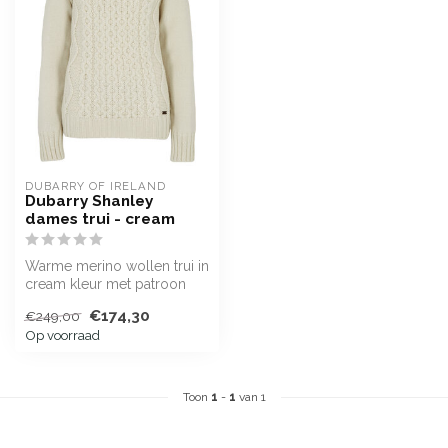
DUBARRY OF IRELAND
Dubarry Shanley
dames trui - cream
Warme merino wollen trui in
cream kleur met patroon
aan de voorzijde
€174,30
€249,00
Op voorraad
Toon
1
-
1
van 1