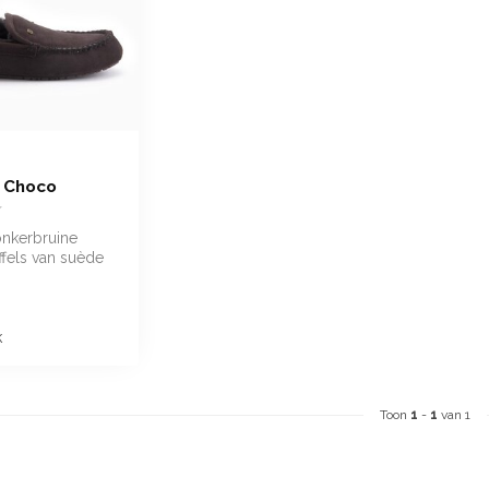
 Choco
onkerbruine
fels van suède
e Merino wol
k
Toon
1
-
1
van 1