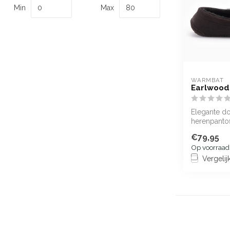
Min
Max
WARMBAT
Earlwood
Elegante d
herenpantof
met zuiver
€79,95
Op voorraad
Vergelij