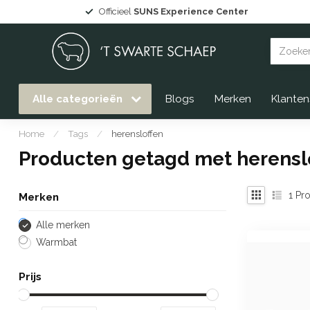
Officieel
SUNS Experience Center
Alle categorieën
Blogs
Merken
Klanten
Home
/
Tags
/
herensloffen
Producten getagd met herensl
1
Pro
Merken
Alle merken
Warmbat
Prijs