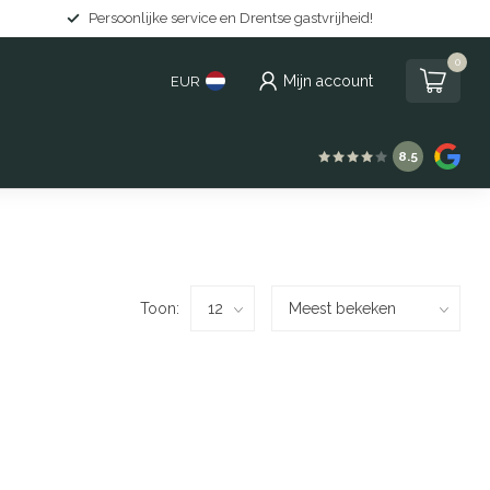
Persoonlijke service en Drentse gastvrijheid!
0
Mijn account
EUR
8.5
Toon: