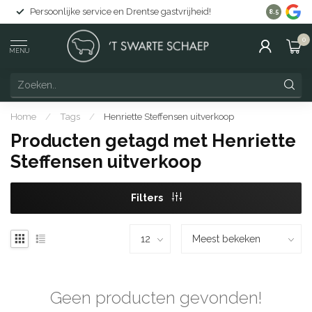
Persoonlijke service en Drentse gastvrijheid!
Gratis lev
8.5
0
MENU
Home
/
Tags
/
Henriette Steffensen uitverkoop
Producten getagd met Henriette
Steffensen uitverkoop
Filters
Geen producten gevonden!